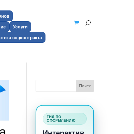
анов
ние
Услуги
тека соцконтракта
ГИД ПО
ОФОРМЛЕНИЮ
Интерактив