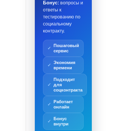
Бонус:
вопросы и
ответы к
тестированию по
социальному
контракту.
Пошаговый
сервис
Экономия
времени
Подходит
для
соцконтракта
Работает
онлайн
Бонус
внутри