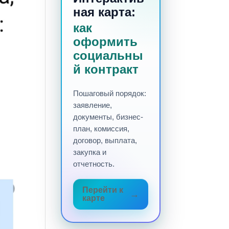
ная карта:
как
оформить
социальны
й контракт
Пошаговый порядок:
заявление,
документы, бизнес-
план, комиссия,
договор, выплата,
закупка и
отчетность.
Перейти к
карте