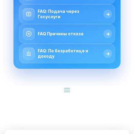
FAQ: Подача через
→
Госуслуги
→
FAQ Причины отказа
FAQ: По безработице и
→
доходу