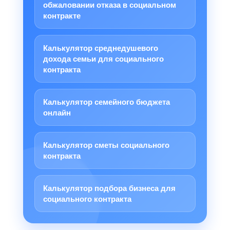
обжаловании отказа в социальном
контракте
Калькулятор среднедушевого
дохода семьи для социального
контракта
Калькулятор семейного бюджета
онлайн
Калькулятор сметы социального
контракта
Калькулятор подбора бизнеса для
социального контракта