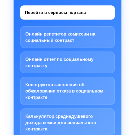
Перейти в сервисы портала
Онлайн репетитор комиссии на
социальный контракт
Онлайн отчет по социальному
контракту
Конструктор заявления об
обжаловании отказа в социальном
контракте
Калькулятор среднедушевого
дохода семьи для социального
контракта