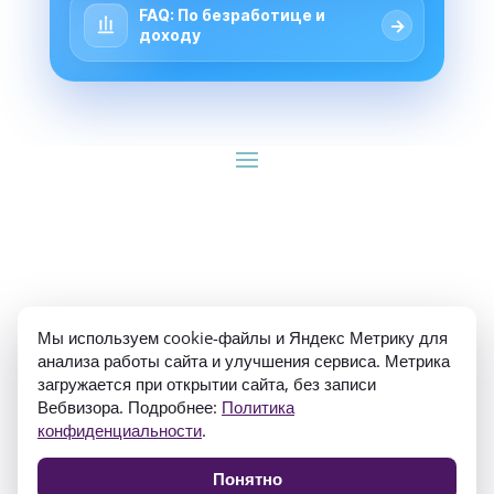
FAQ: По безработице и
→
доходу
ИП Гуляев Е.А. ОГРН 310784709900570 ИНН 
Мы используем cookie-файлы и Яндекс Метрику для
781020474307
анализа работы сайта и улучшения сервиса. Метрика
загружается при открытии сайта, без записи
Вебвизора. Подробнее:
Политика
конфиденциальности
.
Понятно
Политика конфиденциальности