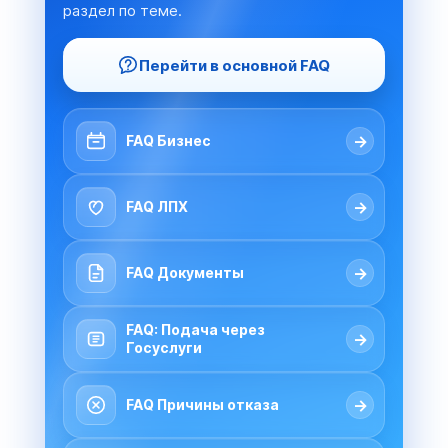
раздел по теме.
Перейти в основной FAQ
→
FAQ Бизнес
→
FAQ ЛПХ
→
FAQ Документы
FAQ: Подача через
→
Госуслуги
→
FAQ Причины отказа