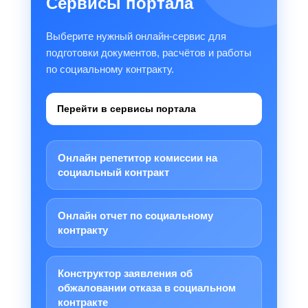
Сервисы портала
Выберите нужный онлайн-сервис для
подготовки документов, расчётов и работы
по социальному контракту.
Перейти в сервисы портала
Онлайн репетитор комиссии на
социальный контракт
Онлайн отчет по социальному
контракту
Конструктор заявления об
обжаловании отказа в социальном
контракте