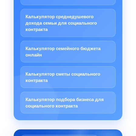
Калькулятор среднедушевого
дохода семьи для социального
контракта
Калькулятор семейного бюджета
онлайн
Калькулятор сметы социального
контракта
Калькулятор подбора бизнеса для
социального контракта