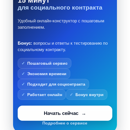
15 минут
для социального контракта
Удобный онлайн-конструктор с пошаговым
заполнением.
Бонус:
вопросы и ответы к тестированию по
социальному контракту.
Пошаговый сервис
Экономия времени
Подходит для соцконтракта
Работает онлайн
Бонус внутри
Начать сейчас
Подробнее о сервисе