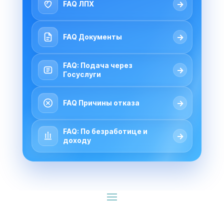
→
FAQ ЛПХ
→
FAQ Документы
FAQ: Подача через
→
Госуслуги
→
FAQ Причины отказа
FAQ: По безработице и
→
доходу