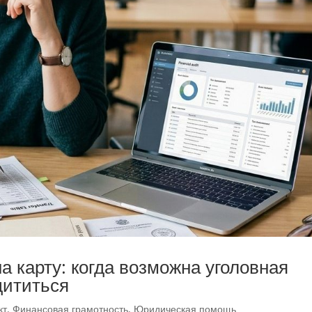
а карту: когда возможна уголовная
щититься
кт
,
Финансовая грамотность
,
Юридическая помощь