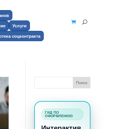
анов
ние
Услуги
тека соцконтракта
ГИД ПО
ОФОРМЛЕНИЮ
Интерактив