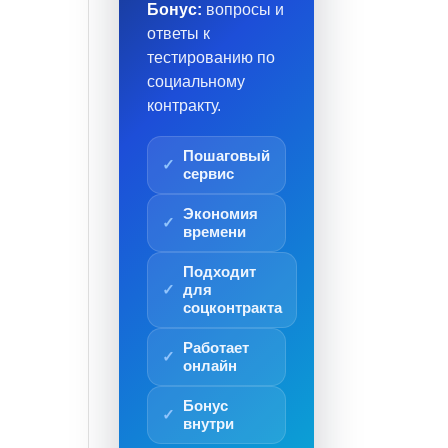
Бонус:
вопросы и
ответы к
тестированию по
социальному
контракту.
Пошаговый
сервис
Экономия
времени
Подходит
для
соцконтракта
Работает
онлайн
Бонус
внутри