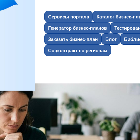
Сервисы портала
Каталог бизнес-пл
Генератор бизнес-планов
Тестирова
Заказать бизнес-план
Блог
Библио
Соцконтракт по регионам