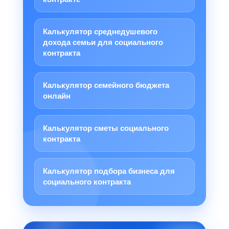
Калькулятор среднедушевого
дохода семьи для социального
контракта
Калькулятор семейного бюджета
онлайн
Калькулятор сметы социального
контракта
Калькулятор подбора бизнеса для
социального контракта