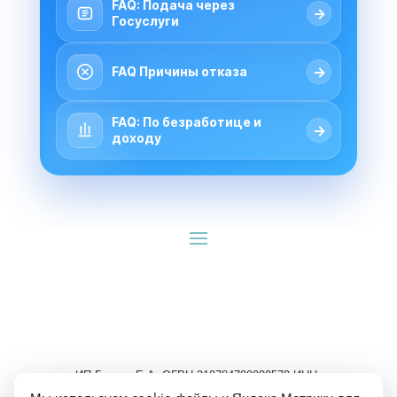
FAQ: Подача через
→
Госуслуги
→
FAQ Причины отказа
FAQ: По безработице и
→
доходу
ИП Гуляев Е.А. ОГРН 310784709900570 ИНН 
781020474307