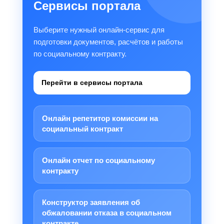
Сервисы портала
Выберите нужный онлайн-сервис для
подготовки документов, расчётов и работы
по социальному контракту.
Перейти в сервисы портала
Онлайн репетитор комиссии на
социальный контракт
Онлайн отчет по социальному
контракту
Конструктор заявления об
обжаловании отказа в социальном
контракте