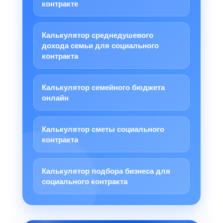
контракте
Калькулятор среднедушевого
дохода семьи для социального
контракта
Калькулятор семейного бюджета
онлайн
Калькулятор сметы социального
контракта
Калькулятор подбора бизнеса для
социального контракта