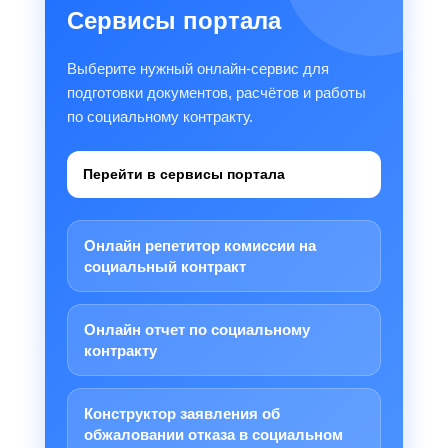
Сервисы портала
Выберите нужный онлайн-сервис для
подготовки документов, расчётов и работы
по социальному контракту.
Перейти в сервисы портала
Онлайн репетитор комиссии на
социальный контракт
Онлайн отчет по социальному
контракту
Конструктор заявления об
обжаловании отказа в социальном