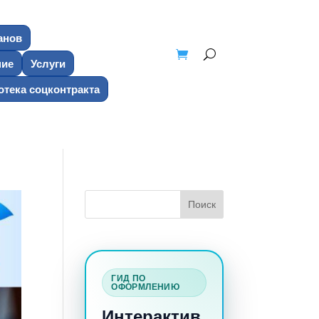
анов
ние
Услуги
тека соцконтракта
ГИД ПО
ОФОРМЛЕНИЮ
Интерактив