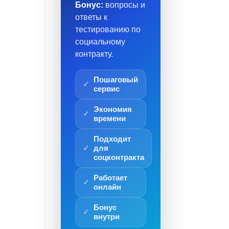
Бонус:
вопросы и
ответы к
тестированию по
социальному
контракту.
Пошаговый
сервис
Экономия
времени
Подходит
для
соцконтракта
Работает
онлайн
Бонус
внутри