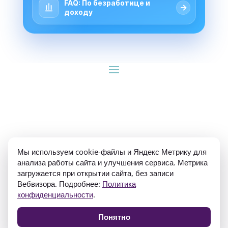
FAQ: По безработице и
→
доходу
ИП Гуляев Е.А. ОГРН 310784709900570 ИНН 
Мы используем cookie-файлы и Яндекс Метрику для
781020474307
анализа работы сайта и улучшения сервиса. Метрика
загружается при открытии сайта, без записи
Вебвизора. Подробнее:
Политика
конфиденциальности
.
Понятно
Политика конфиденциальности