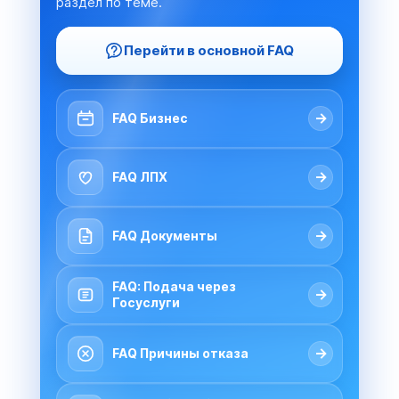
раздел по теме.
Перейти в основной FAQ
→
FAQ Бизнес
→
FAQ ЛПХ
→
FAQ Документы
FAQ: Подача через
→
Госуслуги
→
FAQ Причины отказа