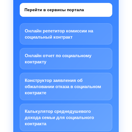
Перейти в сервисы портала
Онлайн репетитор комиссии на
социальный контракт
Онлайн отчет по социальному
контракту
Конструктор заявления об
обжаловании отказа в социальном
контракте
Калькулятор среднедушевого
дохода семьи для социального
контракта