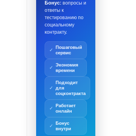
Бонус:
вопросы и
ответы к
тестированию по
социальному
контракту.
Пошаговый
сервис
Экономия
времени
Подходит
для
соцконтракта
Работает
онлайн
Бонус
внутри