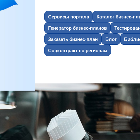
Сервисы портала
Каталог бизнес-пл
Генератор бизнес-планов
Тестирова
Заказать бизнес-план
Блог
Библио
Соцконтракт по регионам