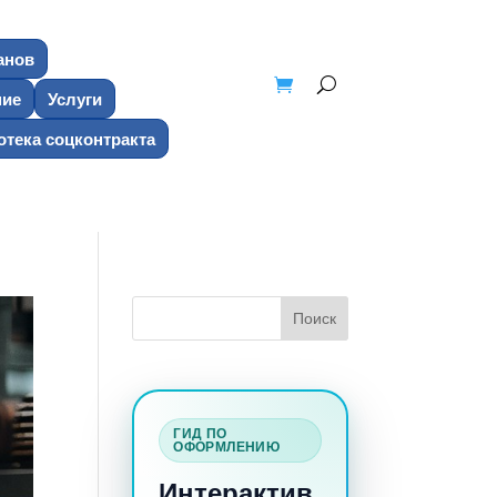
анов
ние
Услуги
тека соцконтракта
ГИД ПО
ОФОРМЛЕНИЮ
Интерактив