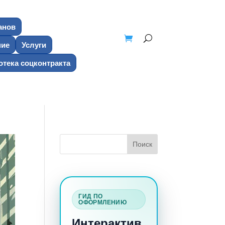
анов
ние
Услуги
тека соцконтракта
ГИД ПО
ОФОРМЛЕНИЮ
Интерактив