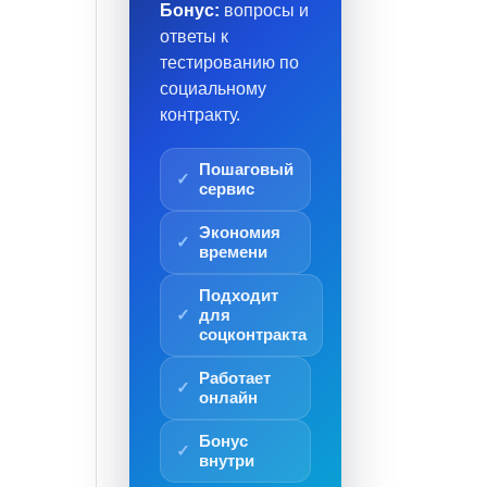
Бонус:
вопросы и
ответы к
тестированию по
социальному
контракту.
Пошаговый
сервис
Экономия
времени
Подходит
для
соцконтракта
Работает
онлайн
Бонус
внутри