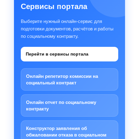
Сервисы портала
Выберите нужный онлайн-сервис для
подготовки документов, расчётов и работы
по социальному контракту.
Перейти в сервисы портала
Онлайн репетитор комиссии на
социальный контракт
Онлайн отчет по социальному
контракту
Конструктор заявления об
обжаловании отказа в социальном