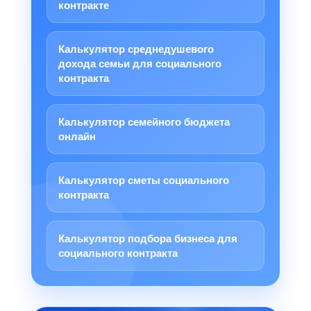
контракте
Калькулятор среднедушевого
дохода семьи для социального
контракта
Калькулятор семейного бюджета
онлайн
Калькулятор сметы социального
контракта
Калькулятор подбора бизнеса для
социального контракта