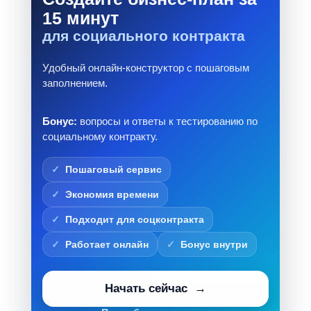
15 минут
для социального контракта
Удобный онлайн-конструктор с пошаговым
заполнением.
Бонус:
вопросы и ответы к тестированию по
социальному контракту.
Пошаговый сервис
Экономия времени
Подходит для соцконтракта
Работает онлайн
Бонус внутри
Начать сейчас