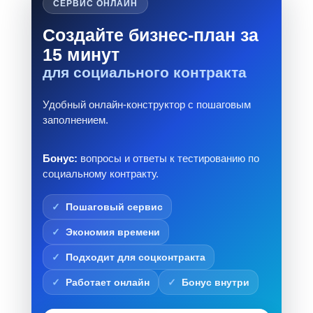
СЕРВИС ОНЛАЙН
Создайте бизнес-план за
15 минут
для социального контракта
Удобный онлайн-конструктор с пошаговым
заполнением.
Бонус:
вопросы и ответы к тестированию по
социальному контракту.
Пошаговый сервис
Экономия времени
Подходит для соцконтракта
Работает онлайн
Бонус внутри