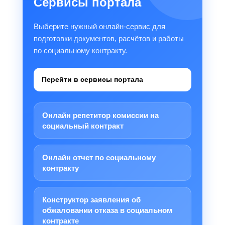
Сервисы портала
Выберите нужный онлайн-сервис для
подготовки документов, расчётов и работы
по социальному контракту.
Перейти в сервисы портала
Онлайн репетитор комиссии на
социальный контракт
Онлайн отчет по социальному
контракту
Конструктор заявления об
обжаловании отказа в социальном
контракте