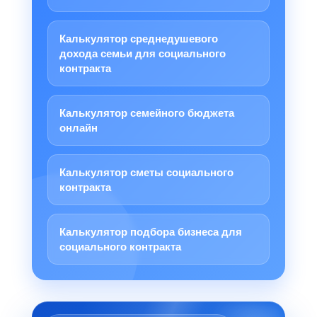
Калькулятор среднедушевого
дохода семьи для социального
контракта
Калькулятор семейного бюджета
онлайн
Калькулятор сметы социального
контракта
Калькулятор подбора бизнеса для
социального контракта