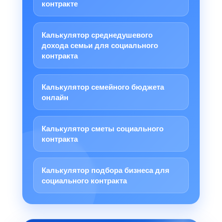
контракте
Калькулятор среднедушевого
дохода семьи для социального
контракта
Калькулятор семейного бюджета
онлайн
Калькулятор сметы социального
контракта
Калькулятор подбора бизнеса для
социального контракта