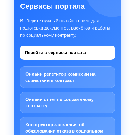
Сервисы портала
Выберите нужный онлайн-сервис для
подготовки документов, расчётов и работы
по социальному контракту.
Перейти в сервисы портала
Онлайн репетитор комиссии на
социальный контракт
Онлайн отчет по социальному
контракту
Конструктор заявления об
обжаловании отказа в социальном