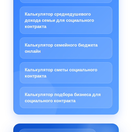
Калькулятор среднедушевого
дохода семьи для социального
контракта
Калькулятор семейного бюджета
онлайн
Калькулятор сметы социального
контракта
Калькулятор подбора бизнеса для
социального контракта