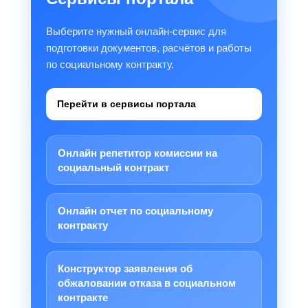
Выберите нужный онлайн-сервис для
подготовки документов, расчётов и работы
по социальному контракту.
Перейти в сервисы портала
Онлайн репетитор комиссии на
социальный контракт
Онлайн отчет по социальному
контракту
Конструктор заявления об
обжаловании отказа в социальном
контракте