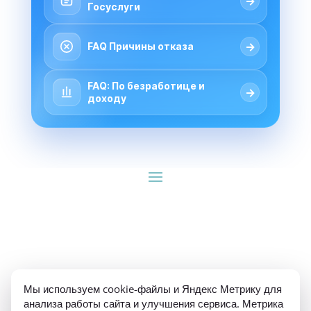
→
Госуслуги
→
FAQ Причины отказа
FAQ: По безработице и
→
доходу
ИП Гуляев Е.А. ОГРН 310784709900570 ИНН 
Мы используем cookie-файлы и Яндекс Метрику для
781020474307
анализа работы сайта и улучшения сервиса. Метрика