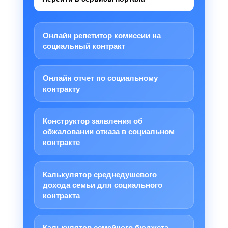
Онлайн репетитор комиссии на
социальный контракт
Онлайн отчет по социальному
контракту
Конструктор заявления об
обжаловании отказа в социальном
контракте
Калькулятор среднедушевого
дохода семьи для социального
контракта
Калькулятор семейного бюджета