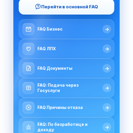
Перейти в основной FAQ
→
FAQ Бизнес
→
FAQ ЛПХ
→
FAQ Документы
FAQ: Подача через
→
Госуслуги
→
FAQ Причины отказа
FAQ: По безработице и
→
доходу