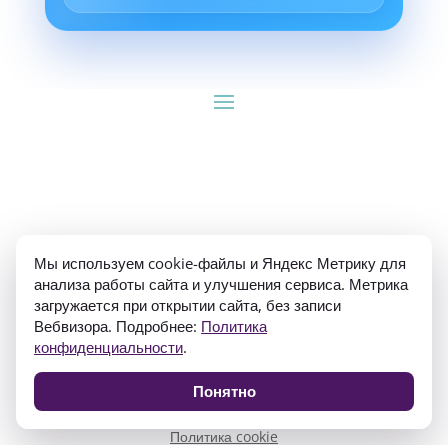
ИП Гуляев Е.А. ОГРН 310784709900570 ИНН 
Мы используем cookie-файлы и Яндекс Метрику для
781020474307
анализа работы сайта и улучшения сервиса. Метрика
загружается при открытии сайта, без записи
Вебвизора. Подробнее:
Политика
конфиденциальности
.
Понятно
Политика конфиденциальности
Согласие на обработку персональных данных
Политика cookie