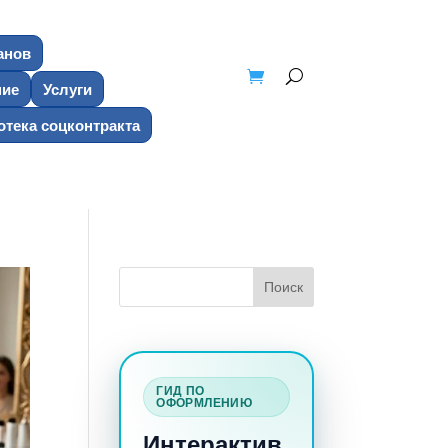
анов
ние
Услуги
тека соцконтракта
ГИД ПО
ОФОРМЛЕНИЮ
Интерактив