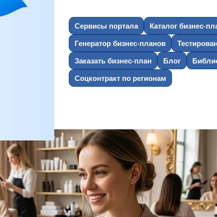
Сервисы портала
Каталог бизнес-пл
Генератор бизнес-планов
Тестирова
Заказать бизнес-план
Блог
Библио
Соцконтракт по регионам