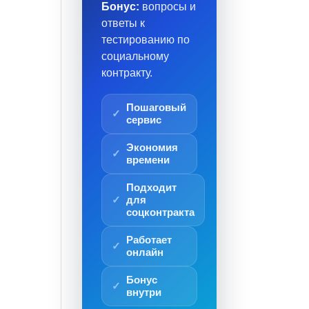
Бонус:
вопросы и
ответы к
тестированию по
социальному
контракту.
Пошаговый
сервис
Экономия
времени
Подходит
для
соцконтракта
Работает
онлайн
Бонус
внутри