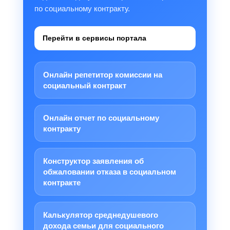
по социальному контракту.
Перейти в сервисы портала
Онлайн репетитор комиссии на
социальный контракт
Онлайн отчет по социальному
контракту
Конструктор заявления об
обжаловании отказа в социальном
контракте
Калькулятор среднедушевого
дохода семьи для социального