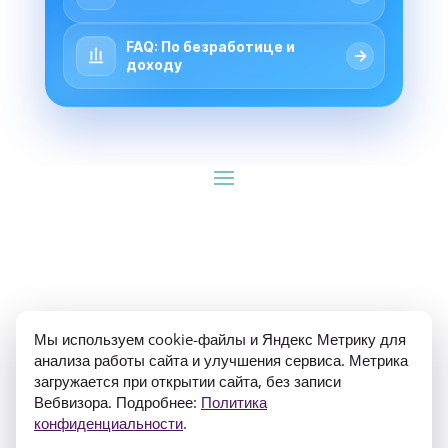
FAQ: По безработице и
→
доходу
ИП Гуляев Е.А. ОГРН 310784709900570 ИНН 
Мы используем cookie-файлы и Яндекс Метрику для
781020474307
анализа работы сайта и улучшения сервиса. Метрика
загружается при открытии сайта, без записи
Вебвизора. Подробнее:
Политика
конфиденциальности
.