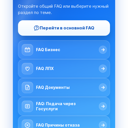
Откройте общий FAQ или выберите нужный
раздел по теме.
Перейти в основной FAQ
→
FAQ Бизнес
→
FAQ ЛПХ
→
FAQ Документы
FAQ: Подача через
→
Госуслуги
→
FAQ Причины отказа