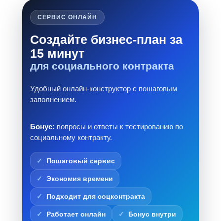
СЕРВИС ОНЛАЙН
Создайте бизнес-план за
15 минут
для социального контракта
Удобный онлайн-конструктор с пошаговым
заполнением.
Бонус:
вопросы и ответы к тестированию по
социальному контракту.
Пошаговый сервис
Экономия времени
Подходит для соцконтракта
Работает онлайн
Бонус внутри