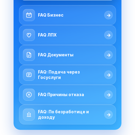
→
FAQ Бизнес
→
FAQ ЛПХ
→
FAQ Документы
FAQ: Подача через
→
Госуслуги
→
FAQ Причины отказа
FAQ: По безработице и
→
доходу