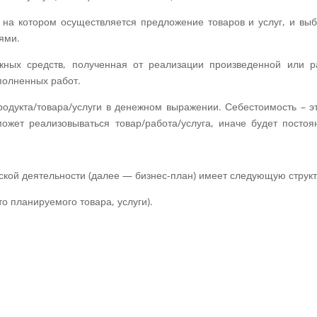
 на котором осуществляется предложение товаров и услуг, и вы
ями.
ных средств, полученная от реализации произведенной или р
полненных работ.
родукта/товара/услуги в денежном выражении. Себестоимость – э
ожет реализовываться товар/работа/услуга, иначе будет постоя
кой деятельности (далее — бизнес-план) имеет следующую структ
о планируемого товара, услуги).