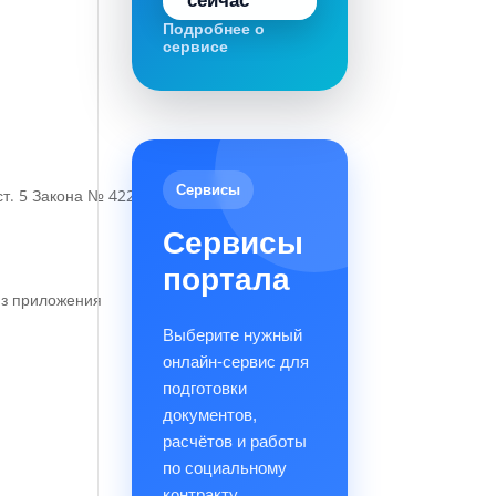
сейчас
Подробнее о
сервисе
Сервисы
т. 5 Закона № 422-ФЗ)
Сервисы
портала
 из приложения
Выберите нужный
онлайн-сервис для
подготовки
документов,
расчётов и работы
по социальному
контракту.