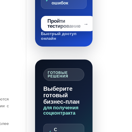
ошибок
Пройти
тестирование
Быстрый доступ
онлайн
ГОТОВЫЕ
РЕШЕНИЯ
Выберите
готовый
яются
бизнес-план
ии с
для получения
соцконтракта
олее
С