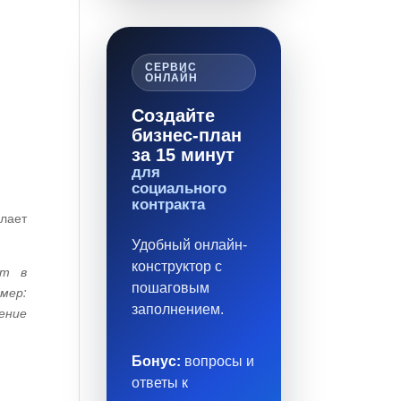
СЕРВИС
ОНЛАЙН
Создайте
бизнес-план
за 15 минут
для
социального
контракта
лает
Удобный онлайн-
конструктор с
ет в
пошаговым
мер:
заполнением.
ение
Бонус:
вопросы и
ответы к