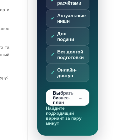
расчётами
бор и
Актуальные
ниши
анее
Для
подачи
то та
Без долгой
нный
подготовки
Онлайн-
доступ
уру:
Выбрать
бизнес-
план
Найдите
подходящий
вариант за пару
минут