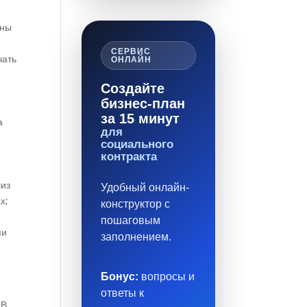
аны
СЕРВИС
чать
ОНЛАЙН
Создайте
бизнес-план
за 15 минут
а
для
социального
контракта
лиз
Удобный онлайн-
х;
конструктор с
пошаговым
ми
заполнением.
Бонус:
вопросы и
ответы к
 В