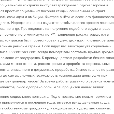
социальному контракту выступает гражданин с одной стороны и
е от простых социальных пособий каждый социальный контракт
ать свои идеи и амбиции, быстрее выйти из сложного финансовог
делом. Нередко финансы выдаются чтобы человек прошел лечение
вание и др. Претендовать на получение подобного ссуды вправе
же прожиточного минимума по РФ, заявления рассматриваются в
ых контрактов был протестирован в двух десятках пилотных регионо
тальные регионы страны. Если вдруг вас заинтересует социальный
рвиса soccontract.com всегда помогут вам составить нужные докуме
 помощи от государства. К преимуществам разработки бизнес-план
алами можно отнести: рассмотрение и проработка персональных
ента, описанного в документах; проработка бизнес-планов по раз
х до самых сложных; возможность компенсации цены услуг при
зе центров-партнеров; За время работы указанного сервиса услуг
клиентов, было одобрено больше 90 процентов наших заявок!
чение социального контракта. Под относительно новым термином
е применяется в последние годы, имеется ввиду денежная ссуда,
ить собственному гражданину, находящемуся в довольно сложных
льшинстве случаев сторонами каждого социального контракта