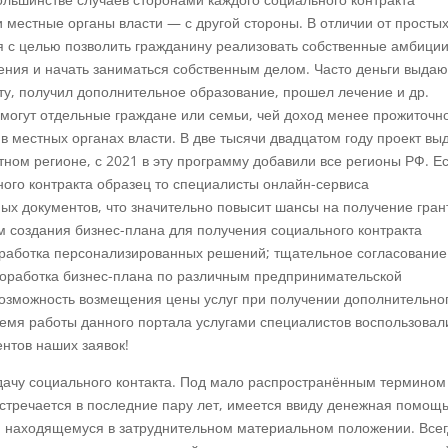
и местные органы власти — с другой стороны. В отличии от просты
я с целью позволить гражданину реализовать собственные амбиции
ения и начать заниматься собственным делом. Часто деньги выдаю
у, получил дополнительное образование, прошел лечение и др.
 могут отдельные граждане или семьи, чей доход менее прожиточн
в местных органах власти. В две тысячи двадцатом году проект вы
тном регионе, с 2021 в эту программу добавили все регионы РФ. Е
ного контракта образец то специалисты онлайн-сервиса
ых документов, что значительно повысит шансы на получение гран
м создания бизнес-плана для получения социального контракта
оработка персонализированных решений; тщательное согласование
проработка бизнес-плана по различным предпринимательской
возможность возмещения цены услуг при получении дополнительно
ремя работы данного портала услугами специалистов воспользовал
нтов наших заявок!
дачу социального контакта. Под мало распространённым термином
встречается в последние пару лет, имеется ввиду денежная помощь
у, находящемуся в затруднительном материальном положении. Все