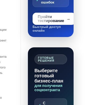
ошибок
Пройти
тестирование
Быстрый доступ
ации
онлайн
оект
анта
ГОТОВЫЕ
РЕШЕНИЯ
и
того
Выберите
нь
готовый
бизнес-план
для получения
соцконтракта
го
С