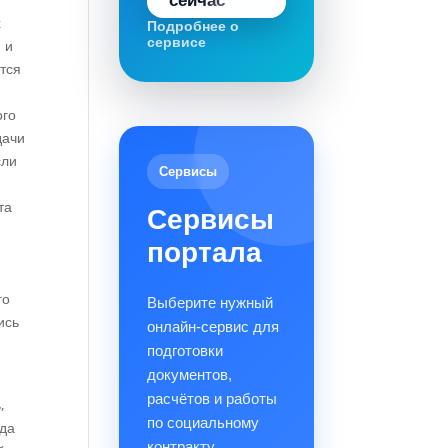
сейчас
х
Подробнее о
сервисе
 и
тся
ого
дачи
сли
Сервисы
та
Сервисы
портала
го
Выберите нужный
ись
онлайн-сервис для
подготовки
документов,
расчётов и работы
,
по социальному
гда
контракту.