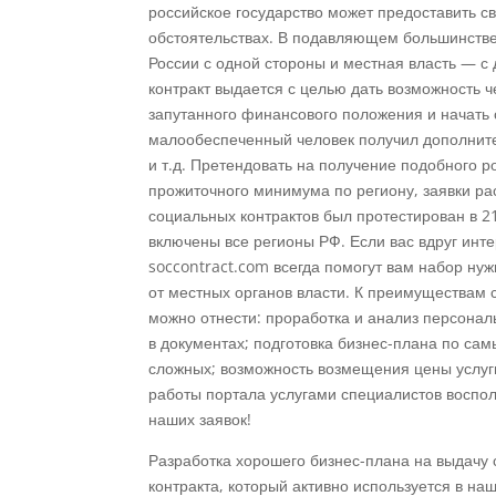
российское государство может предоставить 
обстоятельствах. В подавляющем большинстве
России с одной стороны и местная власть — с
контракт выдается с целью дать возможность ч
запутанного финансового положения и начать
малообеспеченный человек получил дополните
и т.д. Претендовать на получение подобного р
прожиточного минимума по региону, заявки ра
социальных контрактов был протестирован в 2
включены все регионы РФ. Если вас вдруг инт
soccontract.com всегда помогут вам набор ну
от местных органов власти. К преимуществам
можно отнести: проработка и анализ персонал
в документах; подготовка бизнес-плана по са
сложных; возможность возмещения цены услуг
работы портала услугами специалистов воспол
наших заявок!
Разработка хорошего бизнес-плана на выдачу 
контракта, который активно используется в на