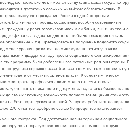
в последнее несколько лет, имеется ввиду финансовая ссуда, котор
 находится в достаточно сложных житейских обстоятельствах. В
онтракта выступает гражданин России с одной стороны и
ругой. В отличии от простых социальных пособий современный
ить гражданину реализовать свои идеи и амбиции, выйти из сложно
ередко финансы выдаются для того, чтобы человек прошел курс
ое образование и т.д. Претендовать на получение подобного ссуд
ход менее уровня прожиточного минимума по региону, заявки
В две тысячи двадцатом году проект социального финансирования
а в эту программу были добавлены все остальные регионы страны. 
 то сотрудники сервиса soccontract.com помогут вам составить ну
учение гранта от местных органов власти. К основным плюсам
льного контракта профессионалами можно отнести: анализ
е каждого шага, описанного в документе; подготовка бизнес-плано
ых до самых сложных; возможность полного возмещения стоимост
ния на базе партнерских компаний; За время работы этого портал
олее 270 клиентов, одобрено свыше 90 процентов наших заявок!
иального контракта. Под достаточно новым термином социального
едние пару лет, подразумевается финансовая помощь, которую