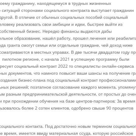
своему гражданину, находящемуся в трудных жизненных
 ситуаций сторонами социального контракта выступает гражданин
 другой. В отличие от обычных социальных пособий социальный
еловеку реализовать свои амбиции и идеи, быстрее выйти из
 собственный бизнес. Нередко финансы выдаются дабы
льное образование, нашёл работу, прошел лечения или реабилит
ода гранта смогут семьи или отдельные граждане, чей доход ниже
ссматриваются в местных управах. В две тысячи двадцатом году пр
1 пилотном регионе, с начала 2021 в успешную программу были
ересует социальный контракт 2022 то специалисты онлайн-сервиса
жных документов, что намного повысит ваши шансы на получение гр
 создания бизнес-плана под социальный контракт профессионалам
ьных решений; поэтапное согласование каждого момента, упомяну
мым разным предпринимательской деятельности, от простых до оче
и при прохождении обучения на базе центров-партнеров; За время
ьзовалось более 2 сотен клиентов, одобрено свыше 90 процентов
социального контакта. Под достаточно новым термином социально
ше время, имеется ввиду материальная ссуда, которую российское