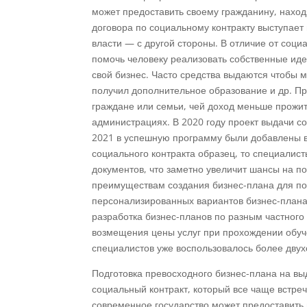
может предоставить своему гражданину, нахо
договора по социальному контракту выступает
власти — с другой стороны. В отличие от соц
помочь человеку реализовать собственные иде
свой бизнес. Часто средства выдаются чтобы 
получил дополнительное образование и др. Пр
граждане или семьи, чей доход меньше прожит
администрациях. В 2020 году проект выдачи с
2021 в успешную программу были добавлены вс
социального контракта образец, то специалис
документов, что заметно увеличит шансы на 
преимуществам создания бизнес-плана для пол
персонализированных вариантов бизнес-плана;
разработка бизнес-планов по разным частного 
возмещения цены услуг при прохождении обуче
специалистов уже воспользовалось более двух
Подготовка превосходного бизнес-плана на вы
социальный контракт, который все чаще встре
современное государство может предоставить 