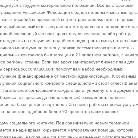
дящемуся в трудном материальном положении. Всегда сторонами
 гражданин Российской Федерации с одной стороны и местные орг
иальных пособий современный соц контракт оформляется с целью
и и амбиции, выйти из запутанного материального положения и на
малообеспеченный человек прошел курс лечения, нашёл работу,
етендовать на получение подобного рода гранта смогут отдельные
очного минимума по региону, заявки рассматриваются в местных
оциальных контрактов был запущен в 21 пилотном регионе, с начал
е регионы страны. Если вас вдруг заинтересует бизнес план для
ты сервиса soccontract.com помогут вам набор необходимых
получение финансирование от местной администрации. К основным
учения социального контракта специалистами стоит отнести: ана
 тщательное согласование каждого шага, упомянутого в документа
бизнеса, от простых до очень сложных; возможность полного
ния на базе центров-партнеров; За время работы сервиса услуга
сот клиентов, одобрено более 90 процентов наших заявок!
дачу социального контакта. Под сравнительно новым термином
чается в наше время, скрывается материальная помощь, которую
гражданину, находящемуся в трудных жизненных обстоятельствах.