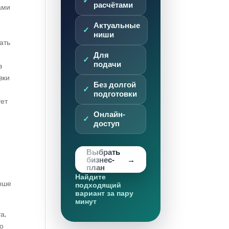
расчётами
ами
Актуальные
ниши
ать
Для
подачи
в
вки
Без долгой
подготовки
ует
Онлайн-
доступ
Выбрать
бизнес-
план
Найдите
выше
подходящий
вариант за пару
минут
а,
во