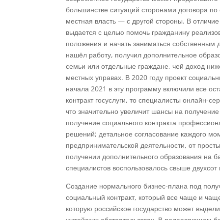
большинстве ситуаций сторонами договора по 
местная власть — с другой стороны. В отличи
выдается с целью помочь гражданину реализов
положения и начать заниматься собственным 
нашёл работу, получил дополнительное образо
семьи или отдельные граждане, чей доход ни
местных управах. В 2020 году проект социальн
начала 2021 в эту программу включили все ос
контракт госуслуги, то специалисты онлайн-се
что значительно увеличит шансы на получение
получение социального контракта профессион
решений; детальное согласование каждого мом
предпринимательской деятельности, от просты
получении дополнительного образования на ба
специалистов воспользовалось свыше двухсот 
Создание нормального бизнес-плана под полу
социальный контракт, который все чаще и чащ
которую российское государство может выдел
житейских обстоятельствах. В подавляющем бо