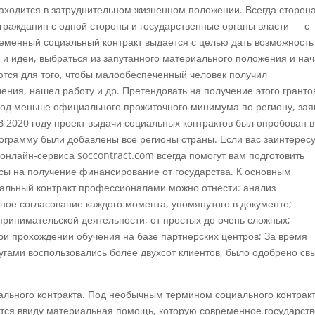
находится в затруднительном жизненном положении. Всегда сторон
 гражданин с одной стороны и государственные органы власти — с
ременный социальный контракт выдается с целью дать возможность
и идеи, выбраться из запутанного материального положения и нач
ются для того, чтобы малообеспеченный человек получил
ения, нашел работу и др. Претендовать на получение этого гранто
оход меньше официального прожиточного минимума по региону, зая
 2020 году проект выдачи социальных контрактов был опробован в
программу были добавлены все регионы страны. Если вас заинтерес
онлайн-сервиса soccontract.com всегда помогут вам подготовить
сы на получение финансирование от государства. К основным
иальный контракт профессионалами можно отнести: анализ
ное согласование каждого момента, упомянутого в документе;
ринимательской деятельности, от простых до очень сложных;
и прохождении обучения на базе партнерских центров; За время
угами воспользовались более двухсот клиентов, было одобрено с
ального контракта. Под необычным термином социального контракт
ется ввиду материальная помощь, которую современное государст