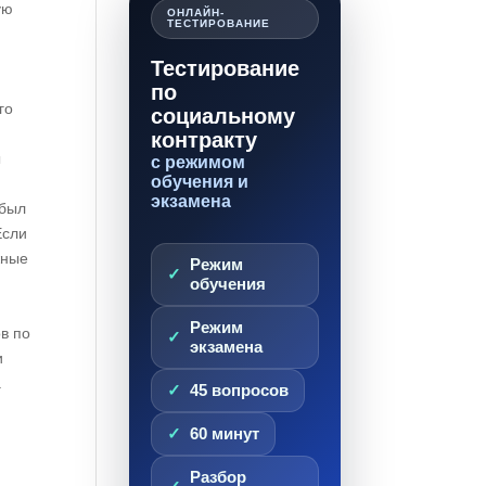
ую
ОНЛАЙН-
ТЕСТИРОВАНИЕ
Тестирование
по
го
социальному
контракту
ы
с режимом
обучения и
экзамена
 был
Если
жные
Режим
обучения
Режим
в по
экзамена
и
а
45 вопросов
60 минут
Разбор