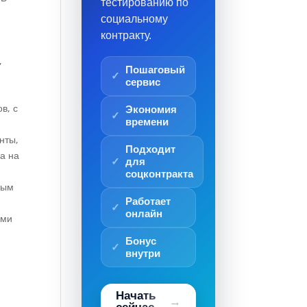
тестированию по
социальному
контракту.
о
,
Пошаговый
сервис
в, с
Экономия
времени
нты,
Подходит
а на
для
соцконтракта
ным
Работает
онлайн
ами
Бонус
внутри
Начать