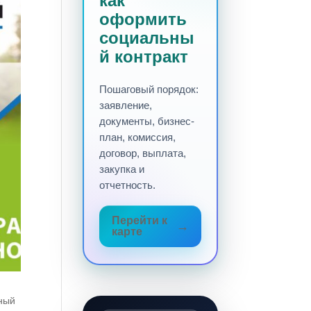
как
оформить
социальны
й контракт
Пошаговый порядок:
заявление,
документы, бизнес-
план, комиссия,
договор, выплата,
закупка и
отчетность.
Перейти к
карте
ьный