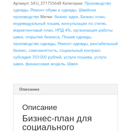
Артикул:
SKU_371755648
Категории:
Производство
"Швея.
одежды
,
Ремонт обуви и одежды
,
Швейное
Оказание
производство
Метки:
бизнес идеи
,
Бизнес-план
,
услуг
индивидуальный пошив
,
консультации по стилю
,
пошива",
маркетинговый план
,
НПД 4%
,
организация работы
самозанятость
швеи
,
открытие бизнеса
,
Пошив одежды
,
производство одежды
,
Ремонт одежды
,
рентабельный
бизнес
,
самозанятость
,
социальный контракт
,
субсидия 350 000 рублей
,
услуги пошива
,
услуги
швеи
,
финансовая модель
,
Швея
Описание
Описание
Бизнес-план для
социального