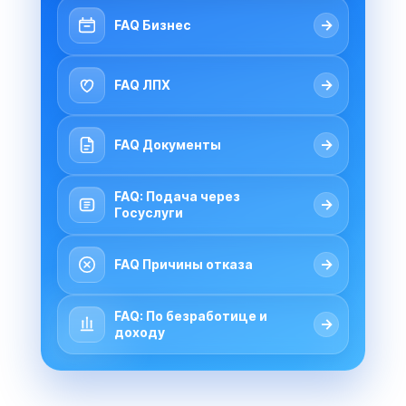
→
FAQ Бизнес
→
FAQ ЛПХ
→
FAQ Документы
FAQ: Подача через
→
Госуслуги
→
FAQ Причины отказа
FAQ: По безработице и
→
доходу