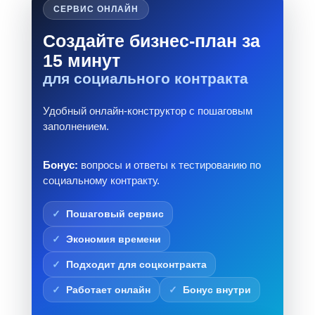
СЕРВИС ОНЛАЙН
Создайте бизнес-план за
15 минут
для социального контракта
Удобный онлайн-конструктор с пошаговым
заполнением.
Бонус:
вопросы и ответы к тестированию по
социальному контракту.
Пошаговый сервис
Экономия времени
Подходит для соцконтракта
Работает онлайн
Бонус внутри