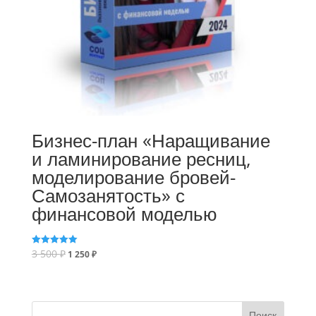
Бизнес-план «Наращивание
и ламинирование ресниц,
моделирование бровей-
Самозанятость» с
финансовой моделью
3 500
₽
Оценка
1 250
₽
5.00
из 5