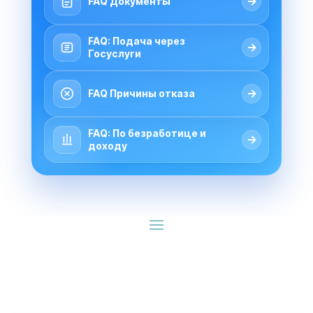
→
FAQ Документы
FAQ: Подача через
→
Госуслуги
→
FAQ Причины отказа
FAQ: По безработице и
→
доходу