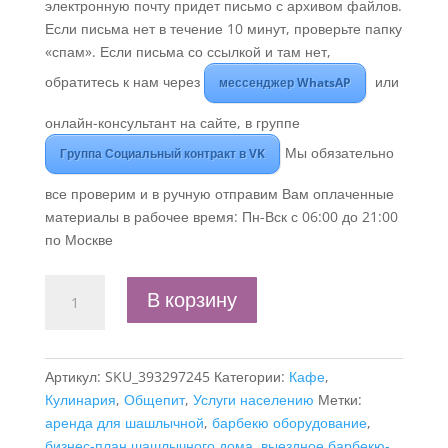
электронную почту придет письмо с архивом файлов.
Если письма нет в течение 10 минут, проверьте папку
«спам». Если письма со ссылкой и там нет,
обратитесь к нам через
или
мессенджер WhatsAP
онлайн-консультант на сайте, в группе
Мы обязательно
Группа Социальный контракт в VK
все проверим и в ручную отправим Вам оплаченные
материалы в рабочее время: Пн-Вск с 06:00 до 21:00
по Москве
Количество
В корзину
товара
Бизнес-
план
Артикул:
SKU_393297245
Категории:
Кафе
,
"Шашлычный
Кулинария
,
Общепит
,
Услуги населению
Метки:
дом.
аренда для шашлычной
,
барбекю оборудование
,
Оказание
бизнес-план шашлычного дома
,
выездное барбекю-
услуг