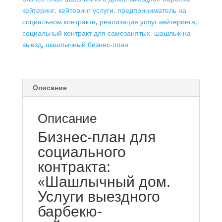
кейтеринг
,
кейтеринг услуги
,
предприниматель на
выездного
социальном контракте
,
реализация услуг кейтеринга
,
барбекю-
социальный контракт для самозанятых
,
шашлык на
кейтеринга",
выезд
,
шашлычный бизнес-план
самозанятость
Описание
Описание
Бизнес-план для
социального
контракта:
«Шашлычный дом.
Услуги выездного
барбекю-