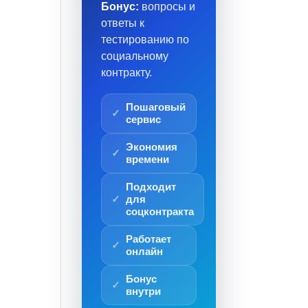
Бонус:
вопросы и
ответы к
тестированию по
социальному
контракту.
Пошаговый
сервис
Экономия
времени
Подходит
для
соцконтракта
Работает
онлайн
Бонус
внутри