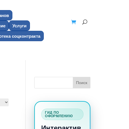
анов
ние
Услуги
тека соцконтракта
ГИД ПО
ОФОРМЛЕНИЮ
Интерактив