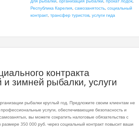
для рыбалки
,
организация рыбалки
,
прокат лодок
,
зимней
Республика Карелия
,
самозанятость
,
социальный
рыбалки,
контракт
,
трансфер туристов
,
услуги гида
услуги
гида",
самозанятость
циального контракта
 и зимней рыбалки, услуги
рганизации рыбалки круглый год. Предложите своим клиентам не
 профессиональные услуги, обеспечивающие безопасность и
самозанятых, вы можете сократить налоговые обязательства с
размере 350 000 руб. через социальный контракт повысит ваши