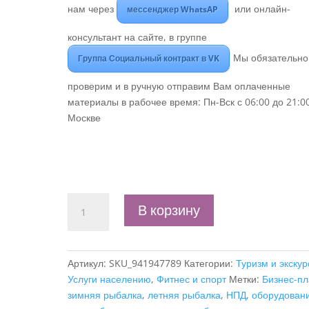
нам через
или онлайн-
мессенджер WhatsAP
консультант на сайте, в группе
Мы обязательно
Группа Социальный контракт в VK
проверим и в ручную отправим Вам оплаченные
материалы в рабочее время: Пн-Вск с 06:00 до 21:0
Москве
Количество
В корзину
товара
Бизнес-
план
Артикул:
SKU_941947789
Категории:
Туризм и экскур
"Организация
Услуги населению
,
Фитнес и спорт
Метки:
Бизнес-пл
летней
зимняя рыбалка
,
летняя рыбалка
,
НПД
,
оборудован
и