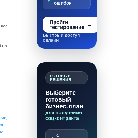
ошибок
Пройти
 все
тестирование
Быстрый доступ
онлайн
0 по
ГОТОВЫЕ
РЕШЕНИЯ
Выберите
готовый
бизнес-план
для получения
сии
,
соцконтракта
ан
,
ие
С