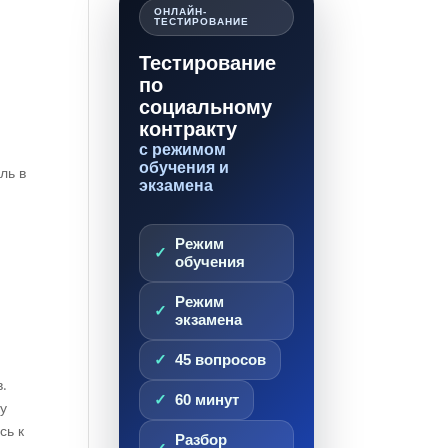
ОНЛАЙН-
ТЕСТИРОВАНИЕ
Тестирование
по
социальному
контракту
с режимом
обучения и
ль в
экзамена
Режим
обучения
Режим
экзамена
45 вопросов
.
60 минут
ку
сь к
Разбор