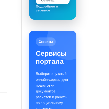
сейчас
Подробнее о
сервисе
Сервисы
Сервисы
портала
Выберите нужный
онлайн-сервис для
подготовки
документов,
расчётов и работы
по социальному
контракту.