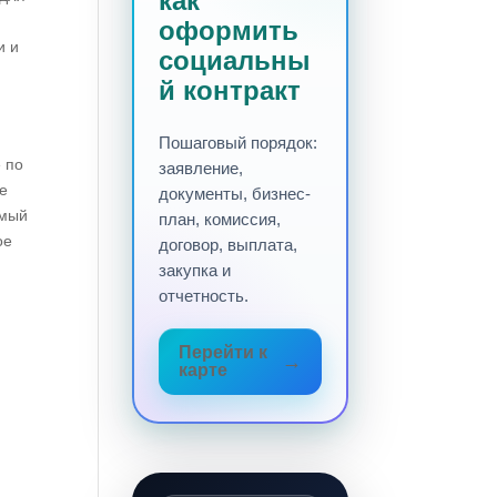
как
оформить
и и
социальны
й контракт
Пошаговый порядок:
 по
заявление,
е
документы, бизнес-
имый
план, комиссия,
ое
договор, выплата,
закупка и
отчетность.
Перейти к
карте