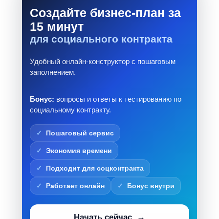
Создайте бизнес-план за
15 минут
для социального контракта
Удобный онлайн-конструктор с пошаговым
заполнением.
Бонус:
вопросы и ответы к тестированию по
социальному контракту.
Пошаговый сервис
Экономия времени
Подходит для соцконтракта
Работает онлайн
Бонус внутри
Начать сейчас