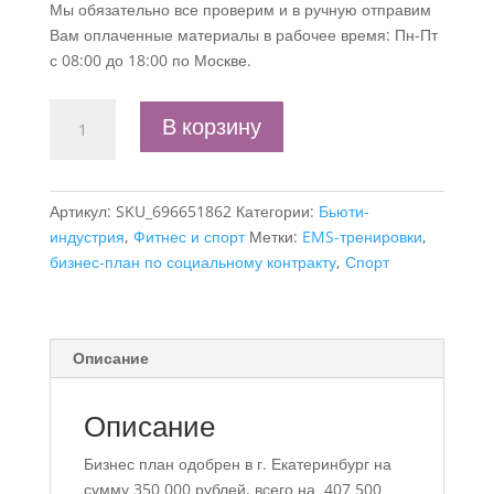
Мы обязательно все проверим и в ручную отправим
Вам оплаченные материалы в рабочее время: Пн-Пт
с 08:00 до 18:00 по Москве.
Количество
В корзину
товара
Бизнес-
план
Артикул:
SKU_696651862
Категории:
Бьюти-
«Организация
индустрия
,
Фитнес и спорт
Метки:
EMS-тренировки
,
фитнес
бизнес-план по социальному контракту
,
Спорт
тренировок
на
EMS
оборудовании
Описание
-
самозанятый»
с
Описание
финансовой
Бизнес план одобрен в г. Екатеринбург на
моделью
сумму 350 000 рублей, всего на 407 500