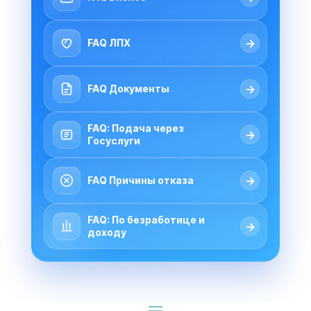
→
FAQ ЛПХ
→
FAQ Документы
FAQ: Подача через
→
Госуслуги
→
FAQ Причины отказа
FAQ: По безработице и
→
доходу