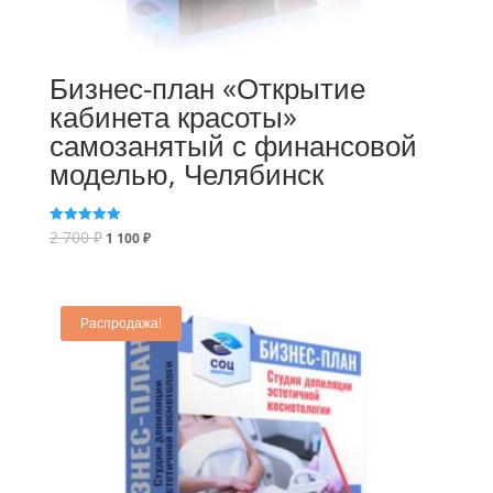
Бизнес-план «Открытие
кабинета красоты»
самозанятый с финансовой
моделью, Челябинск
2 700
₽
Оценка
1 100
₽
5.00
из 5
Распродажа!