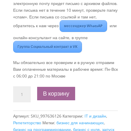
электронную почту придет письмо с архивом файлов.
Если письма нет в течение 10 минут, проверьте папку
«спам». Если письма со ссылкой и там нет,
обратитесь к нам через
или
мессенджер WhatsAP
онлайн-консультант на сайте, в группе
Группа Социальный контракт в VK
Мы обязательно все проверим и в ручную отправим
Вам оплаченные материалы в рабочее время: Пн-Вск
с 06:00 до 21:00 по Москве
Количество
В корзину
товара
Бизнес-
план
Артикул:
SKU_997636126
Категории:
IT и дизайн
,
"Онлайн-
Репетиторство
Метки:
бизнес для начинающих
,
школа
бизнес на программировании
,
бизнес с нуля
,
запуск
программирования",