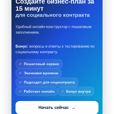
Создайте бизнес-план за
15 минут
для социального контракта
Удобный онлайн-конструктор с пошаговым
заполнением.
Бонус:
вопросы и ответы к тестированию по
социальному контракту.
Пошаговый сервис
Экономия времени
Подходит для соцконтракта
Работает онлайн
Бонус внутри
Начать сейчас