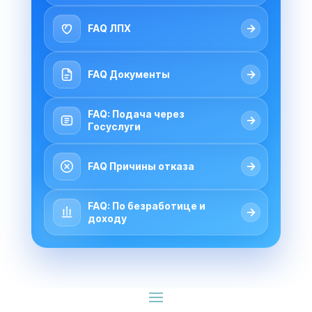
→
FAQ ЛПХ
→
FAQ Документы
FAQ: Подача через
→
Госуслуги
→
FAQ Причины отказа
FAQ: По безработице и
→
доходу