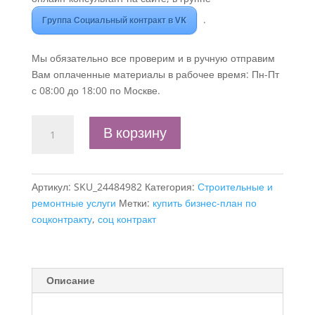
.
Группа Социальный контракт в VK
Мы обязательно все проверим и в ручную отправим
Вам оплаченные материалы в рабочее время: Пн-Пт
с 08:00 до 18:00 по Москве.
Количество
В корзину
товара
Бизнес-
план
Артикул:
SKU_24484982
Категория:
Строительные и
"Мастер
ремонтные услуги
Метки:
купить бизнес-план по
по
соцконтракту
,
соц контракт
обслуживанию
систем
вентиляции
воздуха"
Описание
с
финансовой