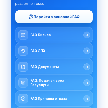
раздел по теме.
Перейти в основной FAQ
→
FAQ Бизнес
→
FAQ ЛПХ
→
FAQ Документы
FAQ: Подача через
→
Госуслуги
→
FAQ Причины отказа