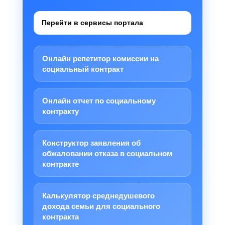
Перейти в сервисы портала
Онлайн репетитор комиссии на
социальный контракт
Онлайн отчет по социальному
контракту
Конструктор заявления об
обжаловании отказа в социальном
контракте
Калькулятор среднедушевого
дохода семьи для социального
контракта