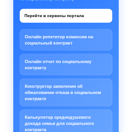
Перейти в сервисы портала
Онлайн репетитор комиссии на
социальный контракт
Онлайн отчет по социальному
контракту
Конструктор заявления об
обжаловании отказа в социальном
контракте
Калькулятор среднедушевого
дохода семьи для социального
контракта