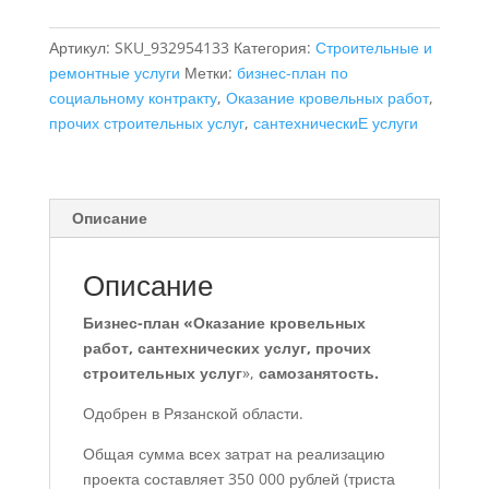
план
Артикул:
SKU_932954133
Категория:
Строительные и
"Оказание
ремонтные услуги
Метки:
бизнес-план по
кровельных
социальному контракту
,
Оказание кровельных работ
,
работ,
прочих строительных услуг
,
сантехническиЕ услуги
сантехнических
услуг,
прочих
строительных
Описание
услуг",
самозанятый
Описание
Бизнес-план
«Оказание кровельных
работ, сантехнических услуг, прочих
строительных услуг
»,
самозанятость.
Одобрен в Рязанской области.
Общая сумма всех затрат на реализацию
проекта составляет 350 000 рублей (триста