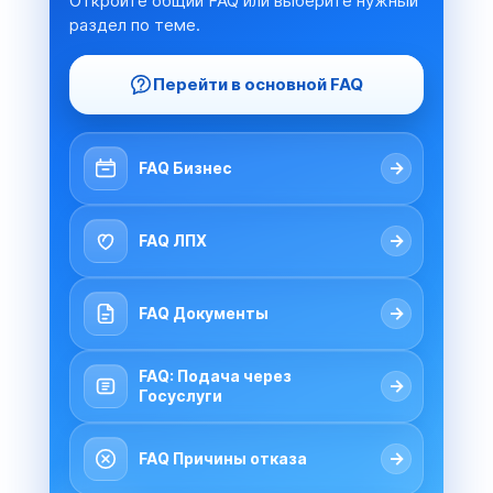
Откройте общий FAQ или выберите нужный
раздел по теме.
Перейти в основной FAQ
→
FAQ Бизнес
→
FAQ ЛПХ
→
FAQ Документы
FAQ: Подача через
→
Госуслуги
→
FAQ Причины отказа