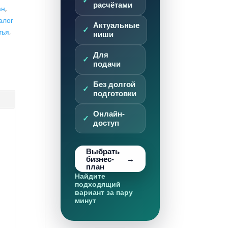
расчётами
ан
,
алог
Актуальные
тья
,
ниши
Для
подачи
Без долгой
подготовки
Онлайн-
доступ
Выбрать
бизнес-
план
Найдите
подходящий
вариант за пару
минут