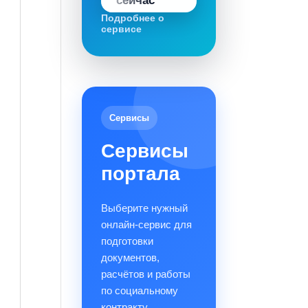
сейчас
Подробнее о
сервисе
Сервисы
Сервисы
портала
Выберите нужный
онлайн-сервис для
подготовки
документов,
расчётов и работы
по социальному
контракту.