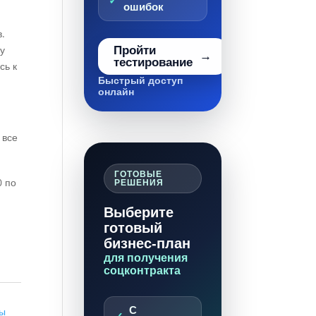
ошибок
.
ку
Пройти
тестирование
сь к
Быстрый доступ
онлайн
 все
ГОТОВЫЕ
0 по
РЕШЕНИЯ
Выберите
готовый
бизнес-план
для получения
соцконтракта
С
лы