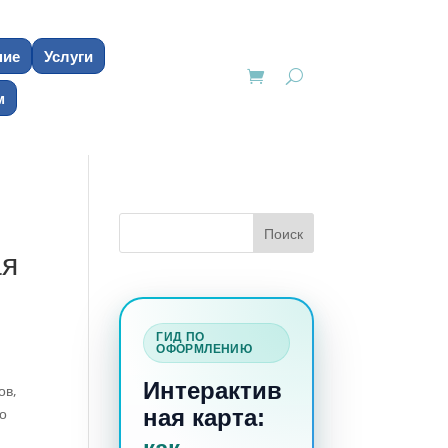
ние
Услуги
м
ая
ГИД ПО
ОФОРМЛЕНИЮ
Интерактив
ов,
о
ная карта: