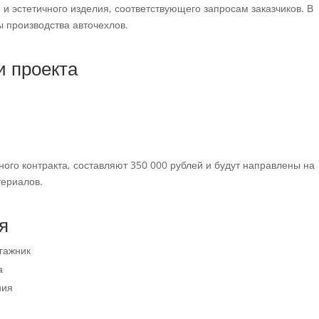
 и эстетичного изделия, соответствующего запросам заказчиков. В
 производства авточехлов.
и проекта
ого контракта, составляют 350 000 рублей и будут направлены на
териалов.
я
агажник
а
ния