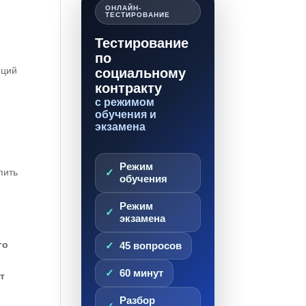
ОНЛАЙН-
ТЕСТИРОВАНИЕ
Тестирование
по
иций
социальному
контракту
с режимом
й
обучения и
экзамена
Режим
пить
обучения
и
Режим
экзамена
го
45 вопросов
60 минут
т
Разбор