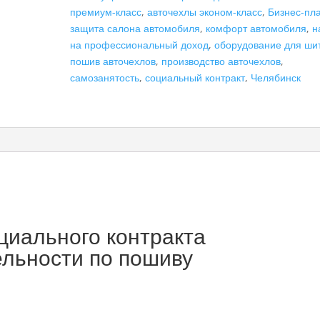
премиум-класс
,
авточехлы эконом-класс
,
Бизнес-пл
пошиву
защита салона автомобиля
,
комфорт автомобиля
,
н
авточехлов",
на профессиональный доход
,
оборудование для ши
самозанятость
пошив авточехлов
,
производство авточехлов
,
самозанятость
,
социальный контракт
,
Челябинск
циального контракта
ельности по пошиву