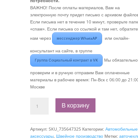
потребности.
ВАЖНО! После оплаты материалов, Вам на
электронную почту придет письмо с архивом файлов
Если письма нет в течение 10 минут, проверьте пап
«спам». Если письма со ссылкой и там нет, обратите
нам через
или онлайн-
мессенджер WhatsAP
консультант на сайте, в группе
Мы обязательно
Группа Социальный контракт в VK
проверим и в ручную отправим Вам оплаченные
материалы в рабочее время: Пн-Вск с 06:00 до 21:0
Москве
Количество
В корзину
товара
Бизнес-
план
Артикул:
SKU_735647325
Категории:
Автомобильные
"Мастерская
аксессуары
,
Швейное производство
Метки:
авточех
по