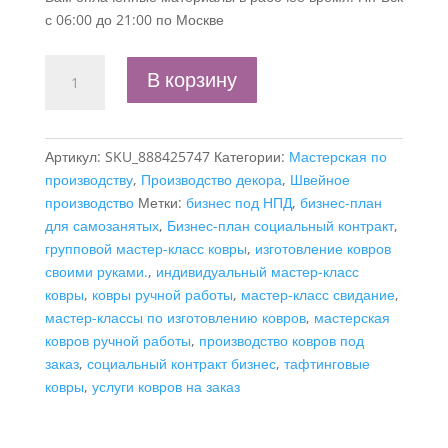
с 06:00 до 21:00 по Москве
Количество
В корзину
товара
Бизнес-
план
Артикул:
SKU_888425747
Категории:
Мастерская по
"Мастерская
производству
,
Производство декора
,
Швейное
по
производство
Метки:
бизнес под НПД
,
бизнес-план
изготовлению
для самозанятых
,
Бизнес-план социальный контракт
,
ковров
групповой мастер-класс ковры
,
изготовление ковров
ручной
своими руками.
,
индивидуальный мастер-класс
работы",
ковры
,
ковры ручной работы
,
мастер-класс свидание
,
самозанятость
мастер-классы по изготовлению ковров
,
мастерская
ковров ручной работы
,
производство ковров под
заказ
,
социальный контракт бизнес
,
тафтинговые
ковры
,
услуги ковров на заказ