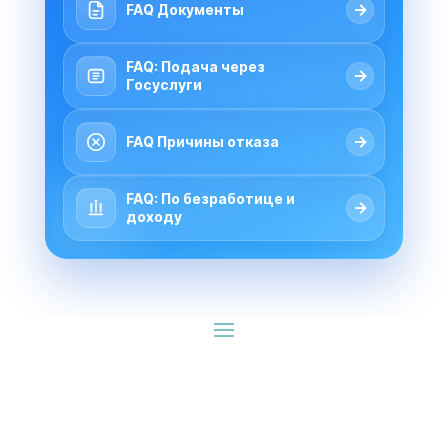
→
FAQ Документы
FAQ: Подача через
→
Госуслуги
→
FAQ Причины отказа
FAQ: По безработице и
→
доходу