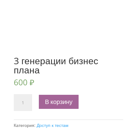
3 генерации бизнес
плана
600
₽
Количество
В корзину
товара
3
генерации
Категория:
Доступ к тестам
бизнес
плана