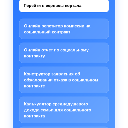
Перейти в сервисы портала
Онлайн репетитор комиссии на
социальный контракт
Онлайн отчет по социальному
контракту
Конструктор заявления об
обжаловании отказа в социальном
контракте
Калькулятор среднедушевого
дохода семьи для социального
контракта