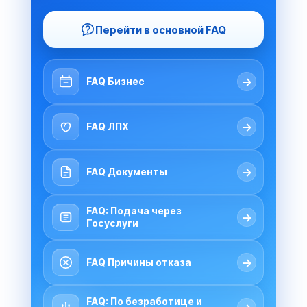
Перейти в основной FAQ
→
FAQ Бизнес
→
FAQ ЛПХ
→
FAQ Документы
FAQ: Подача через
→
Госуслуги
→
FAQ Причины отказа
FAQ: По безработице и