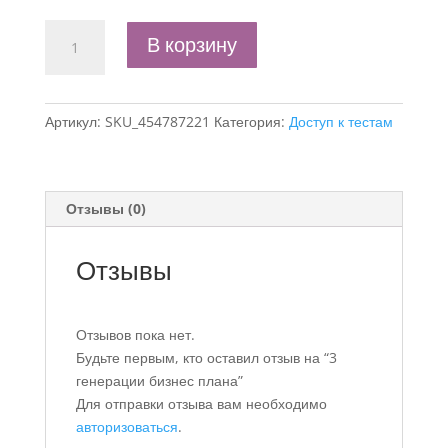
Количество
В корзину
товара
3
генерации
Артикул:
SKU_454787221
Категория:
Доступ к тестам
бизнес
плана
Отзывы (0)
Отзывы
Отзывов пока нет.
Будьте первым, кто оставил отзыв на “3
генерации бизнес плана”
Для отправки отзыва вам необходимо
авторизоваться
.