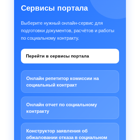
Сервисы портала
Выберите нужный онлайн-сервис для
подготовки документов, расчётов и работы
по социальному контракту.
Перейти в сервисы портала
Онлайн репетитор комиссии на
социальный контракт
Онлайн отчет по социальному
контракту
Конструктор заявления об
обжаловании отказа в социальном