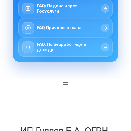
FAQ: Подача через
→
Госуслуги
→
FAQ Причины отказа
FAQ: По безработице и
→
доходу
ИП Гуляев Е.А. ОГРН 