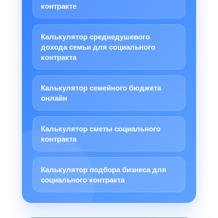
контракте
Калькулятор среднедушевого
дохода семьи для социального
контракта
Калькулятор семейного бюджета
онлайн
Калькулятор сметы социального
контракта
Калькулятор подбора бизнеса для
социального контракта