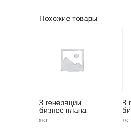
Похожие товары
3 генерации
3 
бизнес плана
би
990
₽
990