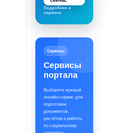
сейчас
Подробнее о
сервисе
Сервисы
Сервисы
портала
Выберите нужный
онлайн-сервис для
подготовки
документов,
расчётов и работы
по социальному
контракту.