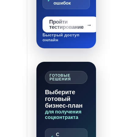
ошибок
Пройти
тестирование
Быстрый доступ
онлайн
ГОТОВЫЕ
РЕШЕНИЯ
Выберите
готовый
бизнес-план
для получения
соцконтракта
С