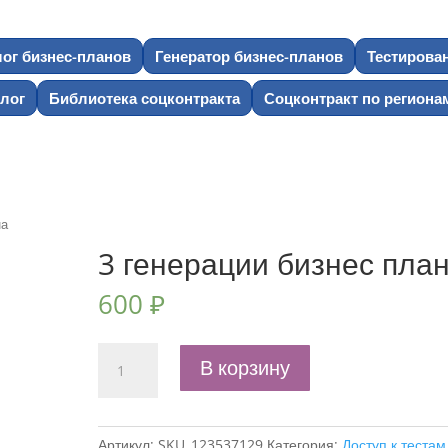
лог бизнес-планов
Генератор бизнес-планов
Тестирова
лог
Библиотека соцконтракта
Соцконтракт по региона
на
3 генерации бизнес пла
600
₽
Количество
В корзину
товара
3
генерации
Артикул:
SKU_123537129
Категория:
Доступ к тестам
бизнес