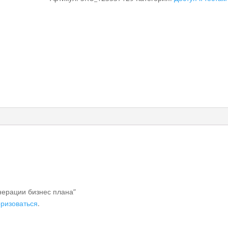
плана
енерации бизнес плана”
оризоваться
.