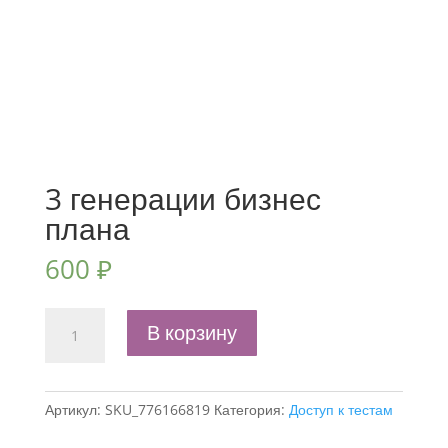
3 генерации бизнес
плана
600
₽
Количество
В корзину
товара
3
генерации
Артикул:
SKU_776166819
Категория:
Доступ к тестам
бизнес
плана