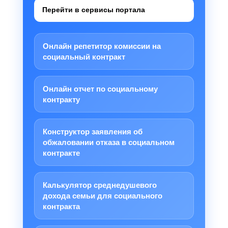
Перейти в сервисы портала
Онлайн репетитор комиссии на
социальный контракт
Онлайн отчет по социальному
контракту
Конструктор заявления об
обжаловании отказа в социальном
контракте
Калькулятор среднедушевого
дохода семьи для социального
контракта