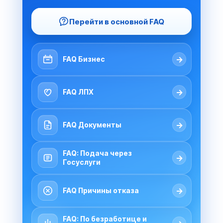
Перейти в основной FAQ
→
FAQ Бизнес
→
FAQ ЛПХ
→
FAQ Документы
FAQ: Подача через
→
Госуслуги
→
FAQ Причины отказа
FAQ: По безработице и