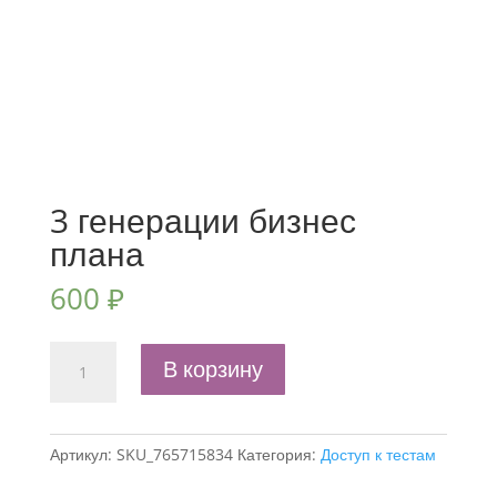
3 генерации бизнес
плана
600
₽
Количество
В корзину
товара
3
генерации
Артикул:
SKU_765715834
Категория:
Доступ к тестам
бизнес
плана