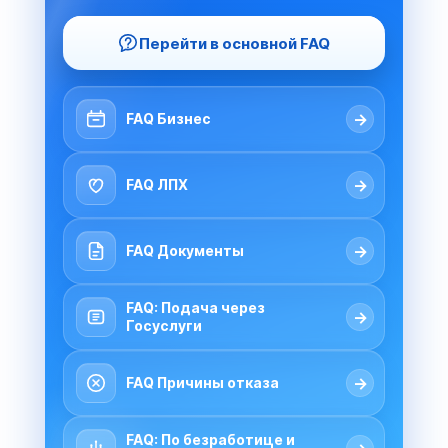
Перейти в основной FAQ
→
FAQ Бизнес
→
FAQ ЛПХ
→
FAQ Документы
FAQ: Подача через
→
Госуслуги
→
FAQ Причины отказа
FAQ: По безработице и