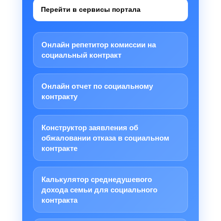
Перейти в сервисы портала
Онлайн репетитор комиссии на
социальный контракт
Онлайн отчет по социальному
контракту
Конструктор заявления об
обжаловании отказа в социальном
контракте
Калькулятор среднедушевого
дохода семьи для социального
контракта