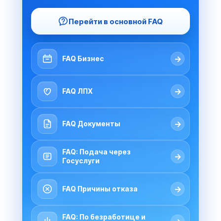
Перейти в основной FAQ
→
FAQ Бизнес
→
FAQ ЛПХ
→
FAQ Документы
FAQ: Подача через
→
Госуслуги
→
FAQ Причины отказа
FAQ: По безработице и