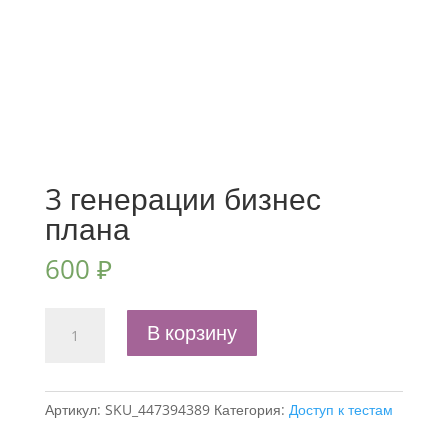
3 генерации бизнес
плана
600
₽
Количество
В корзину
товара
3
генерации
Артикул:
SKU_447394389
Категория:
Доступ к тестам
бизнес
плана