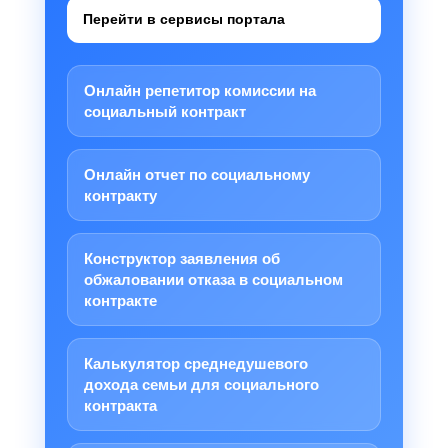
Перейти в сервисы портала
Онлайн репетитор комиссии на
социальный контракт
Онлайн отчет по социальному
контракту
Конструктор заявления об
обжаловании отказа в социальном
контракте
Калькулятор среднедушевого
дохода семьи для социального
контракта