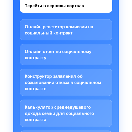
Перейти в сервисы портала
Онлайн репетитор комиссии на
социальный контракт
Онлайн отчет по социальному
контракту
Конструктор заявления об
обжаловании отказа в социальном
контракте
Калькулятор среднедушевого
дохода семьи для социального
контракта