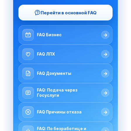
Перейти в основной FAQ
→
FAQ Бизнес
→
FAQ ЛПХ
→
FAQ Документы
FAQ: Подача через
→
Госуслуги
→
FAQ Причины отказа
FAQ: По безработице и