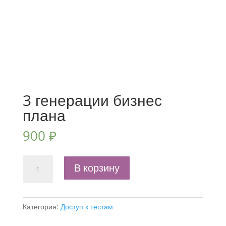
3 генерации бизнес
плана
900
₽
Количество
В корзину
товара
3
генерации
Категория:
Доступ к тестам
бизнес
плана