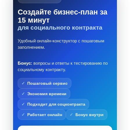
Создайте бизнес-план за
15 минут
для социального контракта
Удобный онлайн-конструктор с пошаговым
заполнением.
Бонус:
вопросы и ответы к тестированию по
социальному контракту.
Пошаговый сервис
Экономия времени
Подходит для соцконтракта
Работает онлайн
Бонус внутри