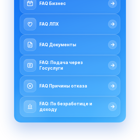
→
FAQ Бизнес
→
FAQ ЛПХ
→
FAQ Документы
FAQ: Подача через
→
Госуслуги
→
FAQ Причины отказа
FAQ: По безработице и
→
доходу