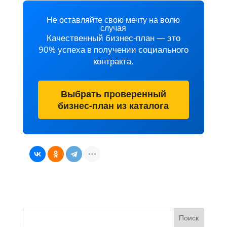
Не оставляйте свою мечту на волю
случая
Качественный бизнес-план — это
90% успеха в получении социального
контракта.
Выбрать проверенный
бизнес-план из каталога