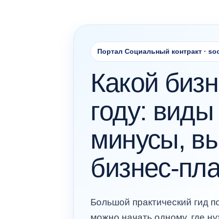
Портал Социальный контракт · soc
Какой бизн
году: виды
минусы, вы
бизнес-пл
Большой практический гид п
можно начать одному, где ну