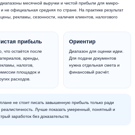
 диапазоны месячной выручки и чистой прибыли для микро-
а и не официальная средняя по стране. На практике результат
, цены, рекламы, сезонности, наличия клиентов, налогового
истая прибыль
Ориентир
о, что остаётся после
Диапазон для оценки идеи.
атериалов, аренды,
Для подачи документов
екламы, налогов,
нужна отдельная смета и
омиссии площадок и
финансовый расчёт.
ругих расходов.
плане не стоит писать завышенную прибыль только ради
 реалистичность. Лучше показать умеренный, понятный и
трый заработок без доказательств.