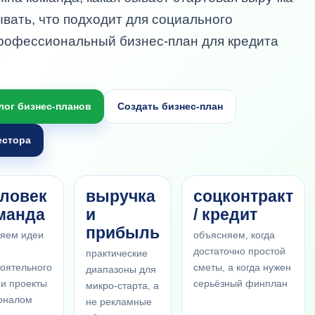
ывать, что подходит для социального
 профессиональный бизнес-план для кредита
лог бизнес-планов
Создать бизнес-план
естора
еловек
выручка
соцконтракт
оманда
и
/ кредит
прибыль
ляем идеи
объясняем, когда
достаточно простой
практические
оятельного
сметы, а когда нужен
диапазоны для
 и проекты
серьёзный финплан
микро-старта, а
соналом
не рекламные