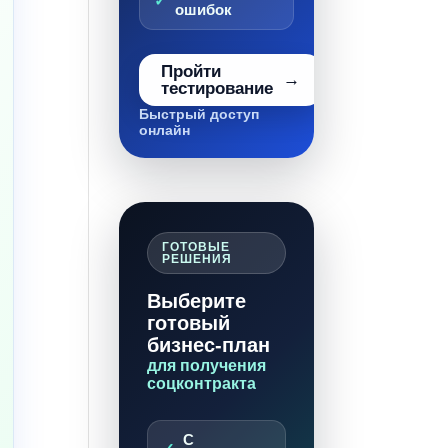
ошибок
Пройти
тестирование
Быстрый доступ
онлайн
ГОТОВЫЕ
РЕШЕНИЯ
Выберите
готовый
бизнес-план
для получения
соцконтракта
С