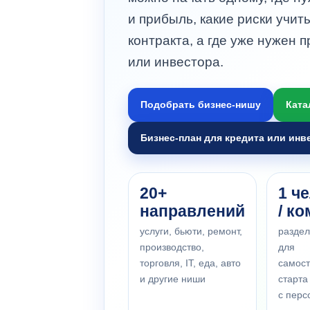
и прибыль, какие риски учит
контракта, а где уже нужен
или инвестора.
Подобрать бизнес-нишу
Ката
Бизнес-план для кредита или инв
20+
1 ч
направлений
/ к
услуги, бьюти, ремонт,
разде
производство,
для
торговля, IT, еда, авто
самост
и другие ниши
старта
с пер