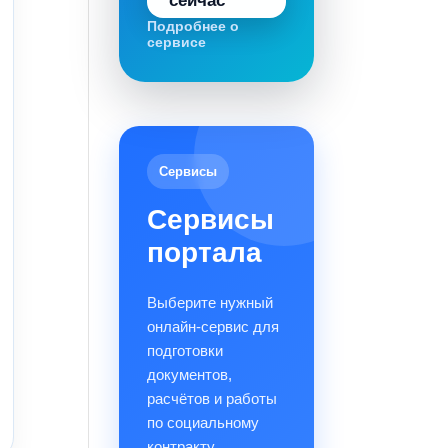
сейчас
Подробнее о
сервисе
Сервисы
Сервисы
портала
Выберите нужный
онлайн-сервис для
подготовки
документов,
расчётов и работы
по социальному
контракту.