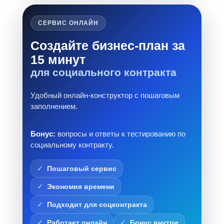
СЕРВИС ОНЛАЙН
Создайте бизнес-план за
15 минут
для социального контракта
Удобный онлайн-конструктор с пошаговым
заполнением.
Бонус:
вопросы и ответы к тестированию по
социальному контракту.
Пошаговый сервис
Экономия времени
Подходит для соцконтракта
Работает онлайн
Бонус внутри