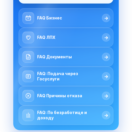
→
FAQ Бизнес
→
FAQ ЛПХ
→
FAQ Документы
FAQ: Подача через
→
Госуслуги
→
FAQ Причины отказа
FAQ: По безработице и
→
доходу