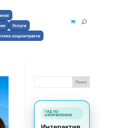
анов
ние
Услуги
тека соцконтракта
ГИД ПО
ОФОРМЛЕНИЮ
Интерактив