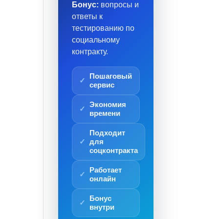
Бонус:
вопросы и
ответы к
тестированию по
социальному
контракту.
Пошаговый
сервис
Экономия
времени
Подходит
для
соцконтракта
Работает
онлайн
Бонус
внутри