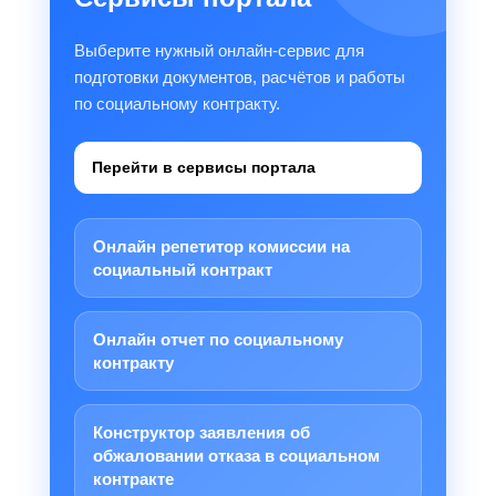
Выберите нужный онлайн-сервис для
подготовки документов, расчётов и работы
по социальному контракту.
Перейти в сервисы портала
Онлайн репетитор комиссии на
социальный контракт
Онлайн отчет по социальному
контракту
Конструктор заявления об
обжаловании отказа в социальном
контракте