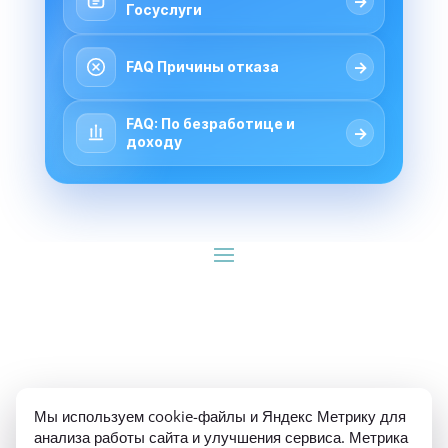
→
Госуслуги
→
FAQ Причины отказа
FAQ: По безработице и
→
доходу
ИП Гуляев Е.А. ОГРН 310784709900570 ИНН 
Мы используем cookie-файлы и Яндекс Метрику для
781020474307
анализа работы сайта и улучшения сервиса. Метрика