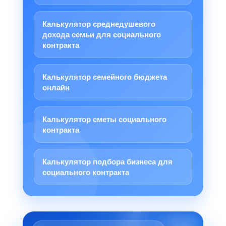
Калькулятор среднедушевого
дохода семьи для социального
контракта
Калькулятор семейного бюджета
онлайн
Калькулятор сметы социального
контракта
Калькулятор подбора бизнеса для
социального контракта