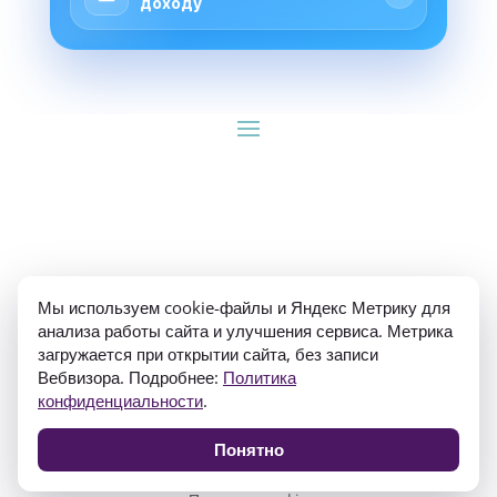
доходу
ИП Гуляев Е.А. ОГРН 310784709900570 ИНН 
Мы используем cookie-файлы и Яндекс Метрику для
781020474307
анализа работы сайта и улучшения сервиса. Метрика
загружается при открытии сайта, без записи
Вебвизора. Подробнее:
Политика
конфиденциальности
.
Понятно
Политика конфиденциальности
Согласие на обработку персональных данных