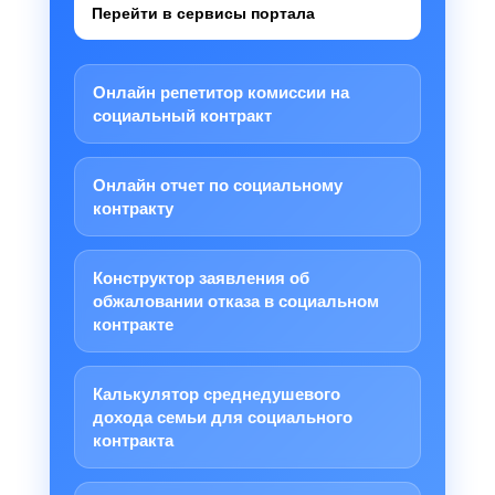
Перейти в сервисы портала
Онлайн репетитор комиссии на
социальный контракт
Онлайн отчет по социальному
контракту
Конструктор заявления об
обжаловании отказа в социальном
контракте
Калькулятор среднедушевого
дохода семьи для социального
контракта