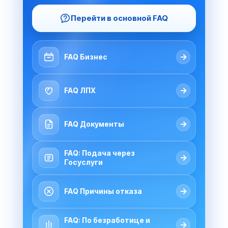
Перейти в основной FAQ
→
FAQ Бизнес
→
FAQ ЛПХ
→
FAQ Документы
FAQ: Подача через
→
Госуслуги
→
FAQ Причины отказа
FAQ: По безработице и
→