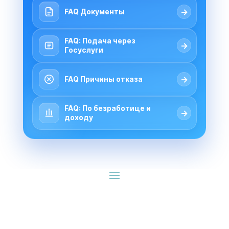
→
FAQ Документы
FAQ: Подача через
→
Госуслуги
→
FAQ Причины отказа
FAQ: По безработице и
→
доходу