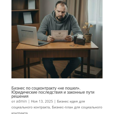
Бизнес по соцконтракту «не пошел».
Юридические последствия и законные пути
решения
от
admin
|
Ноя 13, 2025
|
Бизнес идея для
социального контракта
,
Бизнес-план для социального
контракта