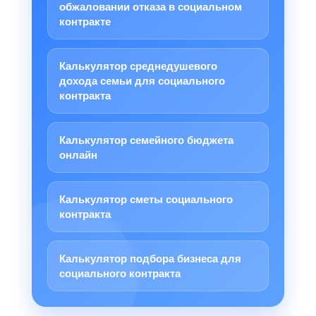
обжаловании отказа в социальном
контракте
Калькулятор среднедушевого
дохода семьи для социального
контракта
Калькулятор семейного бюджета
онлайн
Калькулятор сметы социального
контракта
Калькулятор подбора бизнеса для
социального контракта