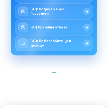
FAQ: Подача через
→
Госуслуги
→
FAQ Причины отказа
FAQ: По безработице и
→
доходу