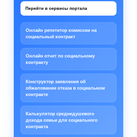
Перейти в сервисы портала
Онлайн репетитор комиссии на
социальный контракт
Онлайн отчет по социальному
контракту
Конструктор заявления об
обжаловании отказа в социальном
контракте
Калькулятор среднедушевого
дохода семьи для социального
контракта