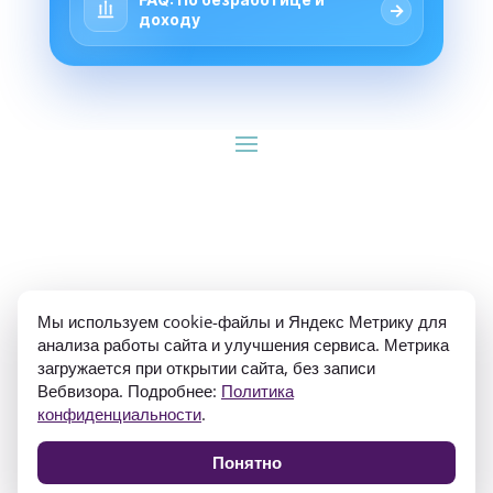
→
доходу
ИП Гуляев Е.А. ОГРН 310784709900570 ИНН 
Мы используем cookie-файлы и Яндекс Метрику для
781020474307
анализа работы сайта и улучшения сервиса. Метрика
загружается при открытии сайта, без записи
Вебвизора. Подробнее:
Политика
конфиденциальности
.
Понятно
Политика конфиденциальности
Согласие на обработку персональных данных