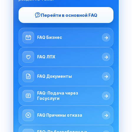
Перейти в основной FAQ
→
FAQ Бизнес
→
FAQ ЛПХ
→
FAQ Документы
FAQ: Подача через
→
Госуслуги
→
FAQ Причины отказа
FAQ: По безработице и